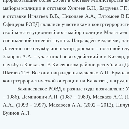
проработавшие более 25 лет в системе Министерства в
майоры милиции в отставке Хунгеев Б.Н., Багдуева Г.
в отставке Игнатьев В.В., Николаев А.А., Елтомоев В.
Офицеры РОВД являлись участниками контртеррористич
свой конституционный долг майор полиции Малгатаев 
специальной огневой группы. Награждён медалями, на
Дагестан нёс службу инспектор дорожно – постовой с
Задоров А.А. – участник боевых действий в г. Кизляр,
службу в Кавказе». В Кизлярском районе республики Д
Шатаев Т.Э. Все они награждены медалью А.П. Ермолае
контртеррористической операции на Кавказе», нагр
Баяндаевское РОВД в разные годы возглавляли: Убо
– 1986), Демидович А.П. (1987 – 1989), Маскаев А.С. (1
А.А., (1993 – 1997), Макавеев А.А. (2002 – 2012), Пилу
Буинов А.Л.