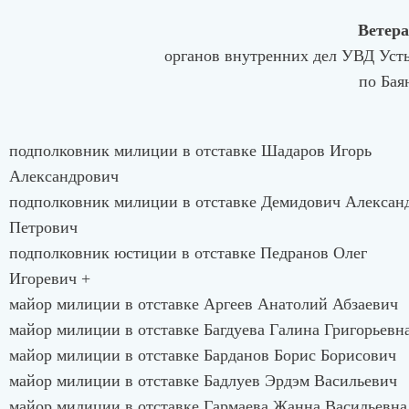
Ветера
органов внутренних дел УВД Усть
по Бая
подполковник милиции в отставке Шадаров Игорь
Александрович
подполковник милиции в отставке Демидович Алексан
Петрович
подполковник юстиции в отставке Педранов Олег
Игоревич +
майор милиции в отставке Аргеев Анатолий Абзаевич
майор милиции в отставке Багдуева Галина Григорьевн
майор милиции в отставке Барданов Борис Борисович
майор милиции в отставке Бадлуев Эрдэм Васильевич
майор милиции в отставке Гармаева Жанна Васильевна