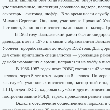
Штат милиции был тогда небольшой: оперуполномоче
уполномоченные, инспекция дорожного надзора, паспо
секретарь – счетовод, шофёр. В то время несли служ
Михаил Сергеевич Ощепков, участковые Прокопий Ула
Петрович, Зарипов и инспекторы дорожного надзора 
В 1963 году Баяндаевский район был ликвидирован и
двенадцать лет в 1975 г. в связи с образованием Баянд
Убонеев, проработавший до ноября 1982 года. Для фор
дел стали приглашать специалистов — уроженцев райо
демобилизовавших с армии, направляли на учёбу в в
В 1986-1987 годах штат РОВД составлял 42 человека, 
человек, через 5 лет штат вырос на 8 человек. По мер
как служба участковых инспекторов, паспортный стол,
ППН, отдел БХСС, кадровая служба и другие отделения.
построены здание РОВД, гараж, проводился ремонт здан
Вклад в обеспечение общественного порядка, в бор